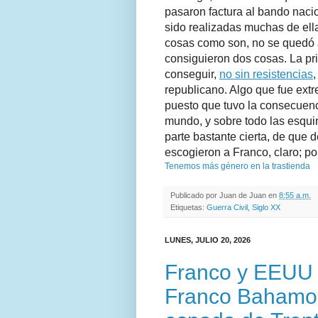
pasaron factura al bando nacio
sido realizadas muchas de ella
cosas como son, no se quedó a
consiguieron dos cosas. La pr
conseguir,
no sin resistencias
,
republicano. Algo que fue ext
puesto que tuvo la consecuen
mundo, y sobre todo las esqui
parte bastante cierta, de que 
escogieron a Franco, claro; por
Tenemos más género en la trastienda
Publicado por
Juan de Juan
en
8:55 a.m.
Etiquetas:
Guerra Civil
,
Siglo XX
LUNES, JULIO 20, 2026
Franco y EEUU 
Franco Bahamon