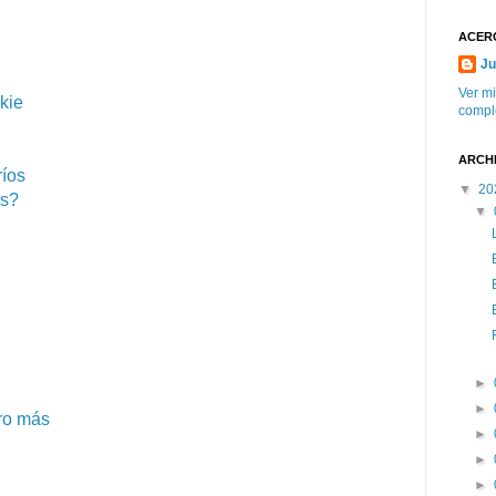
ACERC
Ju
Ver mi
kie
compl
ARCH
ríos
▼
20
ns?
▼
►
►
ro más
►
►
►