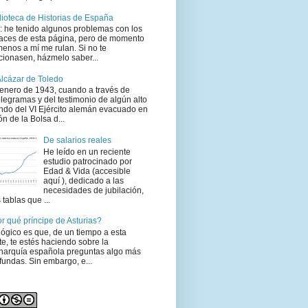
lioteca de Historias de España
: he tenido algunos problemas con los
aces de esta página, pero de momento
menos a mí me rulan. Si no te
cionasen, házmelo saber...
Alcázar de Toledo
enero de 1943, cuando a través de
legramas y del testimonio de algún alto
do del VI Ejército alemán evacuado en
ón de la Bolsa d...
De salarios reales
He leído en un reciente
estudio patrocinado por
Edad & Vida (accesible
aquí ), dedicado a las
necesidades de jubilación,
 tablas que ...
r qué príncipe de Asturias?
lógico es que, de un tiempo a esta
te, te estés haciendo sobre la
arquía española preguntas algo más
fundas. Sin embargo, e...