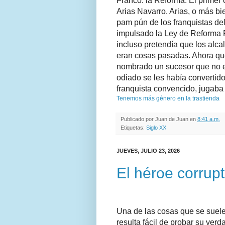
Franco: la Reforma. El primer o
Arias Navarro. Arias, o más bi
pam pún de los franquistas del
impulsado la Ley de Reforma P
incluso pretendía que los alc
eran cosas pasadas. Ahora qu
nombrado un sucesor que no er
odiado se les había convertido
franquista convencido, jugaba 
Tenemos más género en la trastienda
Publicado por
Juan de Juan
en
8:41 a.m.
Etiquetas:
Siglo XX
JUEVES, JULIO 23, 2026
El héroe corrup
Una de las cosas que se suelen
resulta fácil de probar su ver