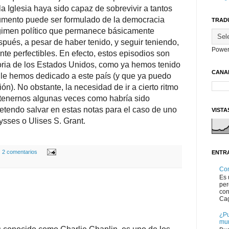
a Iglesia haya sido capaz de sobrevivir a tantos
mento puede ser formulado de la democracia
TRAD
égimen político que permanece básicamente
ués, a pesar de haber tenido, y seguir teniendo,
Power
e perfectibles. En efecto, estos episodios son
toria de los Estados Unidos, como ya hemos tenido
CANA
e le hemos dedicado a este país (y que ya puedo
ón). No obstante, la necesidad de ir a cierto ritmo
etenernos algunas veces como habría sido
retendo salvar en estas notas para el caso de uno
VISTA
ysses o Ulises S. Grant.
2 comentarios
ENTR
Co
Es 
per
con
Cag
¿Pu
mu