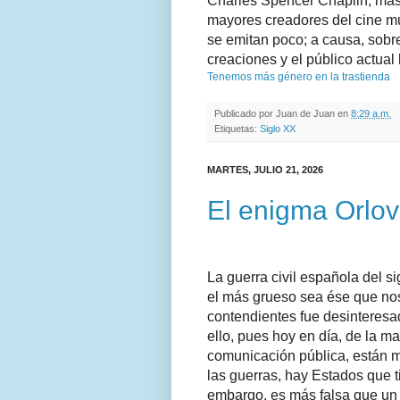
Charles Spencer Chaplin, más
mayores creadores del cine mu
se emitan poco; a causa, sobr
creaciones y el público actual
Tenemos más género en la trastienda
Publicado por
Juan de Juan
en
8:29 a.m.
Etiquetas:
Siglo XX
MARTES, JULIO 21, 2026
El enigma Orlov
La guerra civil española del s
el más grueso sea ése que nos 
contendientes fue desinteresa
ello, pues hoy en día, de la ma
comunicación pública, están m
las guerras, hay Estados que ti
embargo, es más falsa que un 