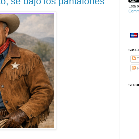
o, se bajó los pantalones
Esta
o
Comm
SUSCR
E
T
SEGU