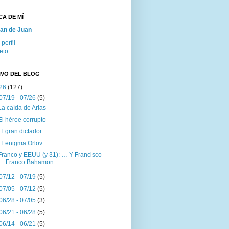
A DE MÍ
an de Juan
 perfil
eto
IVO DEL BLOG
26
(127)
07/19 - 07/26
(5)
La caída de Arias
El héroe corrupto
El gran dictador
El enigma Orlov
Franco y EEUU (y 31): … Y Francisco
Franco Bahamon...
07/12 - 07/19
(5)
07/05 - 07/12
(5)
06/28 - 07/05
(3)
06/21 - 06/28
(5)
06/14 - 06/21
(5)