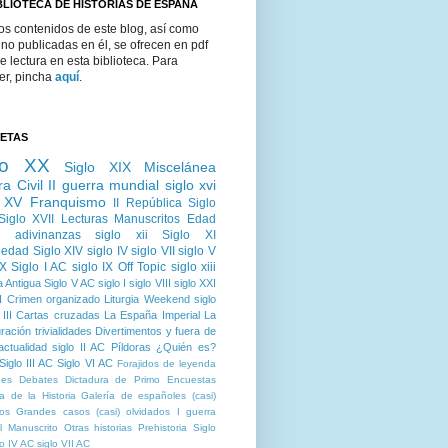
BLIOTECA DE HISTORIAS DE ESPAÑA
os contenidos de este blog, así como
no publicadas en él, se ofrecen en pdf
re lectura en esta biblioteca. Para
er, pincha
aquí
.
UETAS
lo XX
Siglo XIX
Miscelánea
a Civil
II guerra mundial
siglo xvi
o XV
Franquismo
II República
Siglo
Siglo XVII
Lecturas
Manuscritos
Edad
adivinanzas
siglo xii
Siglo XI
üedad
Siglo XIV
siglo IV
siglo VII
siglo V
 X
Siglo I AC
siglo IX
Off Topic
siglo xiii
a Antigua
Siglo V AC
siglo I
siglo VIII
siglo XXI
I
Crimen organizado
Liturgia
Weekend
siglo
III
Cartas cruzadas
La España Imperial
La
ración
trivialidades
Divertimentos y fuera de
actualidad
siglo II AC
Píldoras
¿Quién es?
Siglo III AC
Siglo VI AC
Forajidos de leyenda
nes
Debates
Dictadura de Primo
Encuestas
ía de la Historia
Galería de españoles (casi)
dos
Grandes casos (casi) olvidados
I guerra
l
Manuscrito
Otras historias
Prehistoria
Siglo
lo IV AC
siglo VII AC