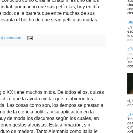
 conocido como Charlie Chaplin, es uno de los
Bue
cie
ndial, por mucho que sus películas, hoy en día,
coc
e todo, de la barrera que entre muchas de sus
cie
 levanta el hecho de que sean películas mudas.
Una
En 
esc
le 
0 comentarios
men
¿Po
Los
pri
Ina
com
iglo XX tiene muchos mitos. De todos ellos, quizás
dice que la ayuda militar que recibieron los
sí,
da. Las cosas como son, los tiempos se prestan a
enc
no de la ciencia política y su aplicación en la
La 
uy de moda los discursos según los cuales, en
Tra
des
enen gestos altruístas. Esta afirmación, sin
o m
duro de madera. Tanto Alemania como Italia le
XVI