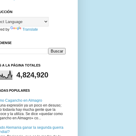
UCCIÓN
ed by
Translate
DIENSE
S A LA PÁGINA TOTALES
4,824,920
ADAS POPULARES
mo Cagancho en Almagro
una expresión ya un poco en desuso;
o todavía hay mucha gente que la
oce y la utiliza. Se dice «quedar como
ancho en Almagro» co...
do Alemania ganar la segunda guerra
ndial?