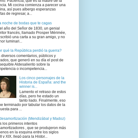
no. Paciencia, que es la madre de la
ncia. Mi cocina comienza a parecer una
ina, así pues albergo esperanzas
rtas de regresar, a...
 noche de bodas que te cagas
el año del Señor de 1830, un genial
ritor francés, llamado Prosper Mérimée,
escribió una carta a su gran amigo, y no
or luminari...
r qué la República perdió la guerra?
 diversos comentarios, públicos y
vados, que generó en su día el post de
sequible Aldesaliento sobre la
petencia o incompetencia...
Los cinco personajes de la
Historia de España: and the
winner is...
Lamento el retraso de estos
días, pero he estado un
tanto liado. Finalmente, eso
 he terminado por tabular los datos de la
uesta para ...
desamortización (Mendizábal y Madoz)
s los primeros intentos
amortizadores , que se produjeron más
enos en la esquina entre los siglos
II y XIX, llegó para la Histor...