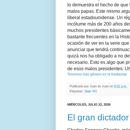
lo demuestra el hecho de que l
malos papas. Este mismo argu
liberal estadounidense. Un r
incólume más de 200 años desp
muchos presidentes básicament
bastante frecuentes en la His
ocasión de ver en la serie qu
anunciar que tendrá continuaci
quizá nos ha obligado a no d
necesario. Esto es algo que p
de esos malos presidentes: Ul
Tenemos más género en la trastienda
Publicado por
Juan de Juan
en
8:52 a.m.
Etiquetas:
Siglo XIX
MIÉRCOLES, JULIO 22, 2026
El gran dictador