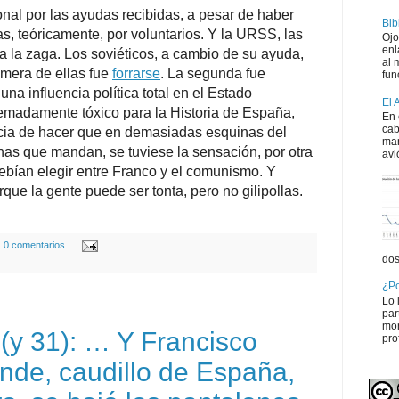
nal por las ayudas recibidas, a pesar de haber
Bib
s, teóricamente, por voluntarios. Y la URSS, las
Ojo
enl
 la zaga. Los soviéticos, a cambio de su ayuda,
al 
imera de ellas fue
forrarse
. La segunda fue
fun
 una influencia política total en el Estado
El 
remadamente tóxico para la Historia de España,
En 
cab
cia de hacer que en demasiadas esquinas del
man
nas que mandan, se tuviese la sensación, por otra
avi
debían elegir entre Franco y el comunismo. Y
que la gente puede ser tonta, pero no gilipollas.
0 comentarios
dos
¿Po
Lo 
par
mon
(y 31): … Y Francisco
pro
de, caudillo de España,