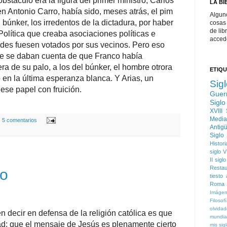
bstáculo era la figura del primer ministro, Carlos
LA BI
en Antonio Carro, había sido, meses atrás, el pim
Algun
 búnker, los irredentos de la dictadura, por haber
cosas 
de lib
olítica que creaba asociaciones políticas e
acced
aldes fuesen votados por sus vecinos. Pero eso
e se daban cuenta de que Franco había
a de su palo, a los del búnker, el hombre otrora
ETIQ
 en la última esperanza blanca. Y Arias, un
Sig
ese papel con fruición.
Guerr
Sigl
XVIII
Media
5 comentarios
Antig
Siglo
Histori
siglo V
II
siglo 
Restau
to
tiesto
Roma
Imáge
Filosof
olvida
 decir en defensa de la religión católica es que
mundia
dad: que el mensaje de Jesús es plenamente cierto
mis
sig