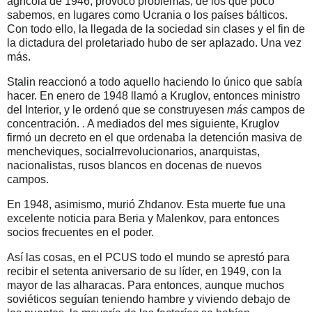
agrícola de 1946, provocó problemas, de los que poco
sabemos, en lugares como Ucrania o los países bálticos.
Con todo ello, la llegada de la sociedad sin clases y el fin de
la dictadura del proletariado hubo de ser aplazado. Una vez
más.
Stalin reaccionó a todo aquello haciendo lo único que sabía
hacer. En enero de 1948 llamó a Kruglov, entonces ministro
del Interior, y le ordenó que se construyesen
más
campos de
concentración. . A mediados del mes siguiente, Kruglov
firmó un decreto en el que ordenaba la detención masiva de
mencheviques, socialrrevolucionarios, anarquistas,
nacionalistas, rusos blancos en docenas de nuevos
campos.
En 1948, asimismo, murió Zhdanov. Esta muerte fue una
excelente noticia para Beria y Malenkov, para entonces
socios frecuentes en el poder.
Así las cosas, en el PCUS todo el mundo se aprestó para
recibir el setenta aniversario de su líder, en 1949, con la
mayor de las alharacas. Para entonces, aunque muchos
soviéticos seguían teniendo hambre y viviendo debajo de