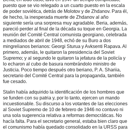
puesto que se vio relegado a un cuarto puesto en la escala
de poder soviética, detrás de Molotov y de Zhdanov. Para él,
de hecho, la inesperada muerte de Zhdanov al año
siguiente sería una sorpresa muy agradable. Beria, además,
pareció perder al final de la década su toque en Georgia. La
reunión del Comité Central comunista georgiano, celebrada
a mediados de abril de 1948, echó de su Buro a dos
mingrelianos berianos: Georgi Sturua y Avksenti Rapava. Al
primero, además, le quitaron la presidencia del Soviet
Supremo; y al segundo le quitaron la jefatura de la policía y
lo echaron al cubo de basura nombrándolo ministro de
Justicia. Poco tiempo después otro beriano, P. A. Shariia,
secretario del Comité Central para la propaganda, también
fue cesado.
Stalin había adquirido la identificación de los hombres que
se funden con su patria y, por lo tanto, ejercen un mando
incuestionable. Su discurso a los votantes de las elecciones
al Soviet Supremo de 10 de febrero de 1946 no contuvo ni
una sola sugerencia relativa a reformas democráticas. No
hacía falta. Para el secretario general, estaba bien claro que
el comunismo había quedado consolidado en la URSS para