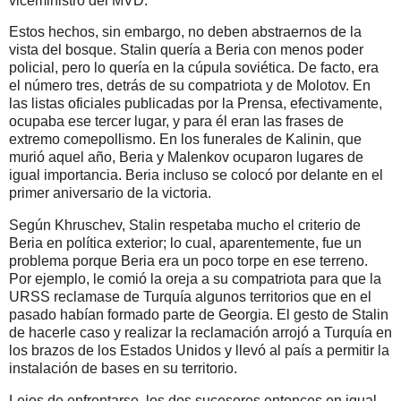
viceministro del MVD.
Estos hechos, sin embargo, no deben abstraernos de la
vista del bosque. Stalin quería a Beria con menos poder
policial, pero lo quería en la cúpula soviética. De facto, era
el número tres, detrás de su compatriota y de Molotov. En
las listas oficiales publicadas por la Prensa, efectivamente,
ocupaba ese tercer lugar, y para él eran las frases de
extremo comepollismo. En los funerales de Kalinin, que
murió aquel año, Beria y Malenkov ocuparon lugares de
igual importancia. Beria incluso se colocó por delante en el
primer aniversario de la victoria.
Según Khruschev, Stalin respetaba mucho el criterio de
Beria en política exterior; lo cual, aparentemente, fue un
problema porque Beria era un poco torpe en ese terreno.
Por ejemplo, le comió la oreja a su compatriota para que la
URSS reclamase de Turquía algunos territorios que en el
pasado habían formado parte de Georgia. El gesto de Stalin
de hacerle caso y realizar la reclamación arrojó a Turquía en
los brazos de los Estados Unidos y llevó al país a permitir la
instalación de bases en su territorio.
Lejos de enfrentarse, los dos sucesores entonces en igual