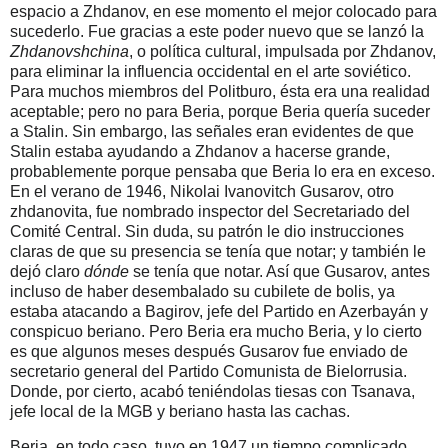
espacio a Zhdanov, en ese momento el mejor colocado para
sucederlo. Fue gracias a este poder nuevo que se lanzó la
Zhdanovshchina
, o política cultural, impulsada por Zhdanov,
para eliminar la influencia occidental en el arte soviético.
Para muchos miembros del Politburo, ésta era una realidad
aceptable; pero no para Beria, porque Beria quería suceder
a Stalin. Sin embargo, las señales eran evidentes de que
Stalin estaba ayudando a Zhdanov a hacerse grande,
probablemente porque pensaba que Beria lo era en exceso.
En el verano de 1946, Nikolai Ivanovitch Gusarov, otro
zhdanovita, fue nombrado inspector del Secretariado del
Comité Central. Sin duda, su patrón le dio instrucciones
claras de que su presencia se tenía que notar; y también le
dejó claro
dónde
se tenía que notar. Así que Gusarov, antes
incluso de haber desembalado su cubilete de bolis, ya
estaba atacando a Bagirov, jefe del Partido en Azerbayán y
conspicuo beriano. Pero Beria era mucho Beria, y lo cierto
es que algunos meses después Gusarov fue enviado de
secretario general del Partido Comunista de Bielorrusia.
Donde, por cierto, acabó teniéndolas tiesas con Tsanava,
jefe local de la MGB y beriano hasta las cachas.
Beria, en todo caso, tuvo en 1947 un tiempo complicado,