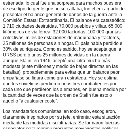
estrenada, lo cual fue una sorpresa para muchos pues era
de ese tipo de gente que no se callaba, fue el encargado de
presentar el balance general de daños de la guerra ante la
Comisión Estatal Extraordinaria. El balance era catastrófico:
1.710 ciudades destruidas, 70.000 pueblos y villas, 65.000
kilómetros de vía férrea, 32.000 factorías, 100.000 granjas
colectivas, miles de estaciones de maquinaria y tractores,
25 millones de personas sin hogar. El país había perdido el
30% de su riqueza. Como es sabido, hoy se acepta que la
URSS perdió unos 25 millones de vidas en la guerra;
aunque Stalin, en 1946, aceptó una cifra mucho más
modesta (siete millones y medio de bajas directas en las
batallas), probablemente para evitar que un balance peor
empañase su figura como gran estratega. Hoy se estima
que los soviéticos perdieron unos tres combatientes por
cada uno que perdieron los alemanes, en buena medida por
la cantidad de veces que la orden de Stalin fue esto o
aquello “a cualquier coste”.
Los mandatarios comunistas, en todo caso, escogieron,
claramente inspirados por su jefe, enfrentar esta situación
mediante las medidas disciplinarias. Se formaron fuerzas
especiales para reprimir presuntos movimientos políticos