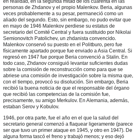
en realidad, en la segunda mitad de los cuarenta en las
personas de Zhdanov y el propio Malenkov. Beria, algunas
veces probablemente a su pesar, permaneció como un
aliado del segundo. Esto, sin embargo, no pudo evitar que
en mayo de 1946 Malenkov perdiese su estatus de
secretario del Comité Central y fuera sustituido por Nikolai
Semionovitch Patolichev, un zhdanista convencido.
Malenkov conservó su puesto en el Politburo, pero fue
físicamente apartado porque fue enviado a Asia Central. Si
regresó en 1947 fue porque Beria convenció a Stalin. En
todo caso, Zhdanov consiguió levantar suficientes dudas
sobre la comisión de reconstrucción como para que se
abriese una comisión de investigación sobre la misma que,
con el tiempo, provocó su disolución. Sin embargo, Beria
recibió la buena noticia de que el responsable del órgano
que recibió las competencias de la comisión fue,
precisamente, su amigo Merkulov. En Alemania, además,
estaban Serov y Kobulov.
1946, por otra parte, fue el año en el que la salud del
secretario general comenzó a flaquear ligeramente (parece
ser que tuvo un primer ataque en 1945, y otro en 1947). De
alguna forma tascó el freno y trabajó menos; y eso dejó