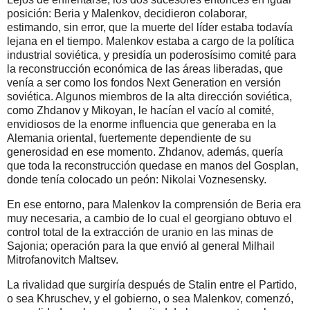
posición: Beria y Malenkov, decidieron colaborar,
estimando, sin error, que la muerte del líder estaba todavía
lejana en el tiempo. Malenkov estaba a cargo de la política
industrial soviética, y presidía un poderosísimo comité para
la reconstrucción económica de las áreas liberadas, que
venía a ser como los fondos Next Generation en versión
soviética. Algunos miembros de la alta dirección soviética,
como Zhdanov y Mikoyan, le hacían el vacío al comité,
envidiosos de la enorme influencia que generaba en la
Alemania oriental, fuertemente dependiente de su
generosidad en ese momento. Zhdanov, además, quería
que toda la reconstrucción quedase en manos del Gosplan,
donde tenía colocado un peón: Nikolai Voznesensky.
En ese entorno, para Malenkov la comprensión de Beria era
muy necesaria, a cambio de lo cual el georgiano obtuvo el
control total de la extracción de uranio en las minas de
Sajonia; operación para la que envió al general Milhail
Mitrofanovitch Maltsev.
La rivalidad que surgiría después de Stalin entre el Partido,
o sea Khruschev, y el gobierno, o sea Malenkov, comenzó,