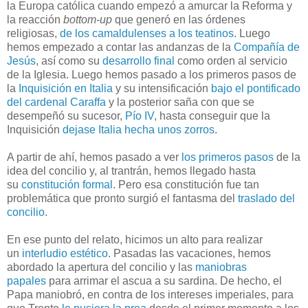
la Europa católica cuando empezó a amurcar la Reforma y
la reacción
bottom-up
que generó en las órdenes
religiosas,
de los camaldulenses a los teatinos
. Luego
hemos empezado a contar las andanzas de la
Compañía de
Jesús
, así como su
desarrollo final
como orden al servicio
de la Iglesia. Luego hemos pasado a los primeros pasos de
la
Inquisición en Italia
y su intensificación
bajo el pontificado
del cardenal Caraffa
y la posterior saña con que se
desempeñó su sucesor,
Pío IV
, hasta conseguir que la
Inquisición
dejase Italia hecha unos zorros
.
A partir de ahí, hemos pasado a ver
los primeros pasos
de la
idea del concilio y, al trantrán, hemos llegado hasta
su
constitución formal
. Pero esa constitución fue tan
problemática que pronto surgió el fantasma del
traslado del
concilio
.
En ese punto del relato, hicimos un alto para realizar
un
interludio estético
. Pasadas las vacaciones, hemos
abordado la apertura del concilio y las
maniobras
papales
para arrimar el ascua a su sardina. De hecho, el
Papa maniobró, en contra de los intereses imperiales, para