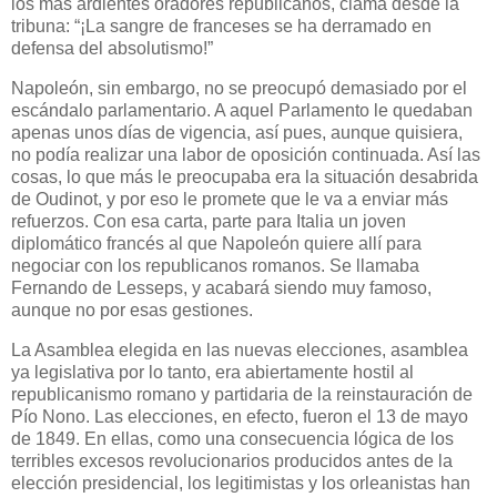
los más ardientes oradores republicanos, clama desde la
tribuna: “¡La sangre de franceses se ha derramado en
defensa del absolutismo!”
Napoleón, sin embargo, no se preocupó demasiado por el
escándalo parlamentario. A aquel Parlamento le quedaban
apenas unos días de vigencia, así pues, aunque quisiera,
no podía realizar una labor de oposición continuada. Así las
cosas, lo que más le preocupaba era la situación desabrida
de Oudinot, y por eso le promete que le va a enviar más
refuerzos. Con esa carta, parte para Italia un joven
diplomático francés al que Napoleón quiere allí para
negociar con los republicanos romanos. Se llamaba
Fernando de Lesseps, y acabará siendo muy famoso,
aunque no por esas gestiones.
La Asamblea elegida en las nuevas elecciones, asamblea
ya legislativa por lo tanto, era abiertamente hostil al
republicanismo romano y partidaria de la reinstauración de
Pío Nono. Las elecciones, en efecto, fueron el 13 de mayo
de 1849. En ellas, como una consecuencia lógica de los
terribles excesos revolucionarios producidos antes de la
elección presidencial, los legitimistas y los orleanistas han