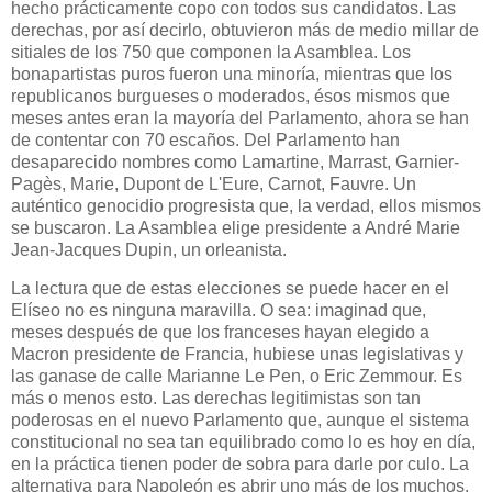
hecho prácticamente copo con todos sus candidatos. Las
derechas, por así decirlo, obtuvieron más de medio millar de
sitiales de los 750 que componen la Asamblea. Los
bonapartistas puros fueron una minoría, mientras que los
republicanos burgueses o moderados, ésos mismos que
meses antes eran la mayoría del Parlamento, ahora se han
de contentar con 70 escaños. Del Parlamento han
desaparecido nombres como Lamartine, Marrast, Garnier-
Pagès, Marie, Dupont de L'Eure, Carnot, Fauvre. Un
auténtico genocidio progresista que, la verdad, ellos mismos
se buscaron. La Asamblea elige presidente a André Marie
Jean-Jacques Dupin, un orleanista.
La lectura que de estas elecciones se puede hacer en el
Elíseo no es ninguna maravilla. O sea: imaginad que,
meses después de que los franceses hayan elegido a
Macron presidente de Francia, hubiese unas legislativas y
las ganase de calle Marianne Le Pen, o Eric Zemmour. Es
más o menos esto. Las derechas legitimistas son tan
poderosas en el nuevo Parlamento que, aunque el sistema
constitucional no sea tan equilibrado como lo es hoy en día,
en la práctica tienen poder de sobra para darle por culo. La
alternativa para Napoleón es abrir uno más de los muchos,