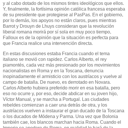
y al cabo dotado de los mismos tintes ideológicos que ellos.
Y, finalmente, la fortísima opinión católica francesa esperaba
de su presidente que protegiese al PasPas. En el gobierno,
por lo demás, los apoyos no están claros, pues mientras
Barrot y Drouyn de Lhuys consideran que la revolución
liberal romana morirá por sí sola en muy poco tiempo,
Falloux es de la opinión que la situación es perfecta para
que Francia realice una intervención directa.
En estas discusiones estaba Francia cuando el tema
italiano se movió con rapidez. Carlos Alberto, el rey
piamontés, cada vez más presionado por los movimientos
nacionalistas en Roma y en la Toscana, denuncia
inopinadamente el armisticio con los austríacos y vuelve al
campo de batalla. De nuevo, es derrotado en Novara.
Carlos Alberto hubiera preferido morir en esa batalla, pero
eso no ocurre y, por eso, decide abdicar en su joven hijo,
Víctor Manual, y se marcha a Portugal. Las ciudades
rebeldes comienzan a caer una detrás de otra, y los
austríacos vuelven a instaurar el gran ducado de la Toscana
o los ducados de Módena y Parma. Una vez que Bolonia
también cae, los blancos marchan hacia Roma. Cuando el
Imperio se apodere de Roma, en realidad lo hará de la