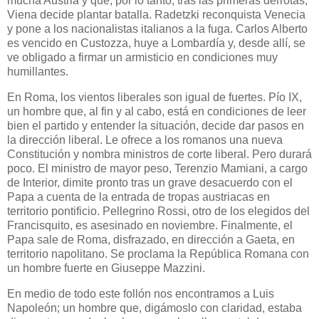
mucha Austria y que, por lo tanto, tras las primeras derrotas,
Viena decide plantar batalla. Radetzki reconquista Venecia
y pone a los nacionalistas italianos a la fuga. Carlos Alberto
es vencido en Custozza, huye a Lombardía y, desde allí, se
ve obligado a firmar un armisticio en condiciones muy
humillantes.
En Roma, los vientos liberales son igual de fuertes. Pío IX,
un hombre que, al fin y al cabo, está en condiciones de leer
bien el partido y entender la situación, decide dar pasos en
la dirección liberal. Le ofrece a los romanos una nueva
Constitución y nombra ministros de corte liberal. Pero durará
poco. El ministro de mayor peso, Terenzio Mamiani, a cargo
de Interior, dimite pronto tras un grave desacuerdo con el
Papa a cuenta de la entrada de tropas austriacas en
territorio pontificio. Pellegrino Rossi, otro de los elegidos del
Francisquito, es asesinado en noviembre. Finalmente, el
Papa sale de Roma, disfrazado, en dirección a Gaeta, en
territorio napolitano. Se proclama la República Romana con
un hombre fuerte en Giuseppe Mazzini.
En medio de todo este follón nos encontramos a Luis
Napoleón; un hombre que, digámoslo con claridad, estaba